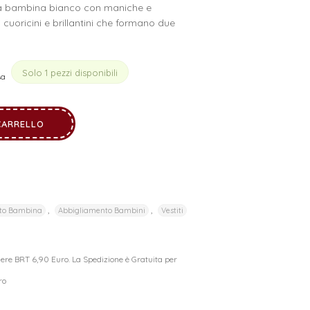
ga bambina bianco con maniche e
 cuoricini e brillantini che formano due
Solo 1 pezzi disponibili
sa
CARRELLO
,
,
to Bambina
Abbigliamento Bambini
Vestiti
riere BRT 6,90 Euro. La Spedizione è Gratuita per
ro