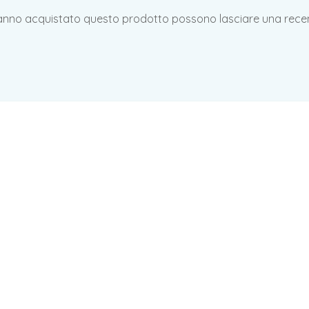
hanno acquistato questo prodotto possono lasciare una rece
ta Manica Lunga EMC
Completo Manica Lun
5,90
€
iva inclusa
e Rosa EMC
19,90
€
iva incl