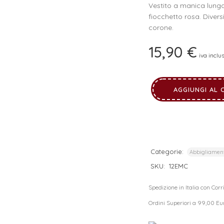
Vestito a manica lun
I tuoi dati personali verranno utilizzati per supportare la tua
fiocchetto rosa. Diversi
esperienza su questo sito web, per gestire l'accesso al tuo
corone.
privacy policy
account e per altri scopi descritti nella nostra
.
15,90
€
REGISTRATI
iva inclu
AGGIUNGI AL 
Categorie:
Abbigliamen
SKU:
12EMC
Spedizione in Italia con Cor
Ordini Superiori a 99,00 Eu