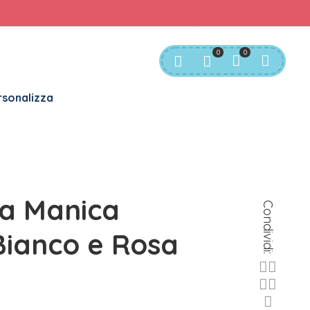
rvizio Clienti:
info@bgkids.it
+39 345 627 9165
0
0
sonalizza
 a Manica
Condividi:
ianco e Rosa