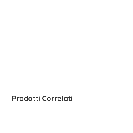
Maglietta Manica Lunga Grigio
Maglietta
EMC
c
15,90
€
15,90
iva inclusa
Prodotti Correlati