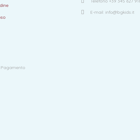
Telefono +39 345 627 91
dine
E-mail: info@bgkids.it
eso