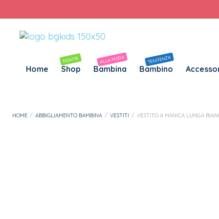
Personalizza Gadget T-Shirt
Download APP B&G Kids
ALLA MODA
TENDENZA
NOVITÀ
Home
Shop
Bambina
Bambino
Accessor
HOME
/
ABBIGLIAMENTO BAMBINA
/
VESTITI
/
VESTITO A MANICA LUNGA BIAN