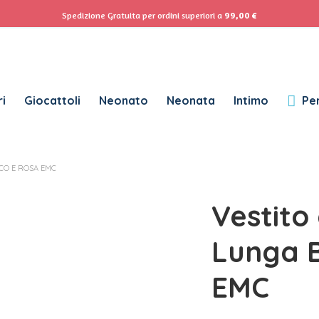
ACCEDI
Se
Spedizione Gratuita per ordini superiori a
99,00
€
Password dimenticata?
i
Giocattoli
Neonato
Neonata
Intimo
Per
RICHIESTO
NOME UTENTE
*
CO E ROSA EMC
RICHIESTO
INDIRIZZO EMAIL
*
Vestito
RICHIESTO
PASSWORD
*
Lunga B
EMC
SUBSCRIBE TO OUR NEWSLETTER