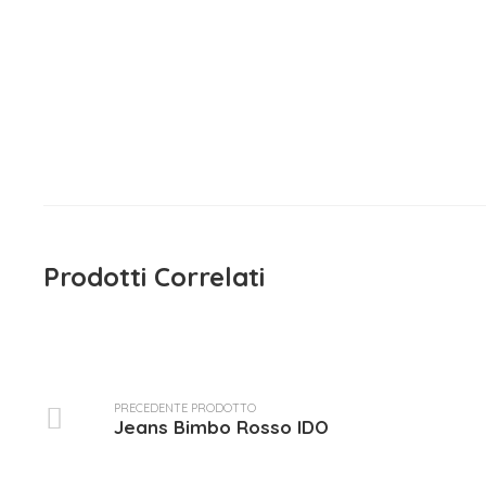
Maglietta Manica Lunga
Sarabanda
15,90
€
iva inclusa
Prodotti Correlati
PRECEDENTE PRODOTTO
Jeans Bimbo Rosso IDO