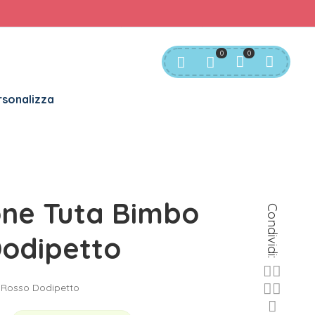
rvizio Clienti:
info@bgkids.it
+39 345 627 9165
0
0
sonalizza
one Tuta Bimbo
Condividi:
odipetto
 Rosso Dodipetto