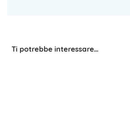
Ti potrebbe interessare…
Magli
Bambin
1