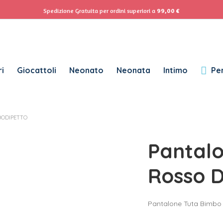
ACCEDI
Se
Spedizione Gratuita per ordini superiori a
99,00
€
Password dimenticata?
i
Giocattoli
Neonato
Neonata
Intimo
Per
RICHIESTO
NOME UTENTE
*
DODIPETTO
RICHIESTO
INDIRIZZO EMAIL
*
Pantal
RICHIESTO
PASSWORD
*
Rosso D
Pantalone Tuta Bimbo
SUBSCRIBE TO OUR NEWSLETTER