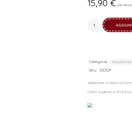
15,90
€
iva inclu
I tuoi dati personali verranno utilizzati per supportare la tua
esperienza su questo sito web, per gestire l'accesso al tuo
privacy policy
account e per altri scopi descritti nella nostra
.
AGGIUN
REGISTRATI
Categorie:
Abbigliamen
SKU:
10DDP
Spedizione in Italia con Cor
Ordini Superiori a 99,00 Eu