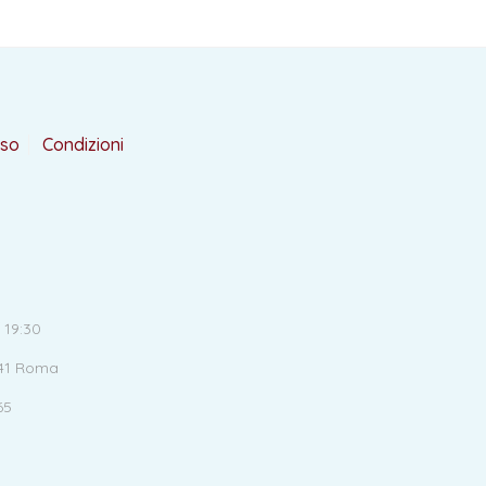
rso
Condizioni
 19:30
141 Roma
65