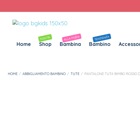
Personalizza Gadget T-Shirt
Download APP B&G Kids
ALLA MODA
TENDENZA
NOVITÀ
Home
Shop
Bambina
Bambino
Accessor
HOME
/
ABBIGLIAMENTO BAMBINO
/
TUTE
/
PANTALONE TUTA BIMBO ROSSO 