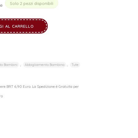
Solo 2 pezzi disponibili
sa
GI AL CARRELLO
,
,
to Bambini
Abbigliamento Bambino
Tute
riere BRT 6,90 Euro. La Spedizione è Gratuita per
ro