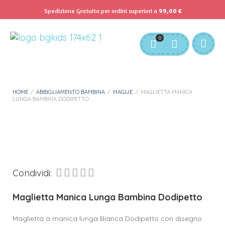
Spedizione Gratuita per ordini superiori a
99,00
€
Servizio Clienti:
info@bgkids.it
+39 345 627 9165
0
Personalizza Gadget T-Shirt
Download APP B&G Kids
HOME
/
ABBIGLIAMENTO BAMBINA
/
MAGLIE
/
MAGLIETTA MANICA
LUNGA BAMBINA DODIPETTO
Condividi:
Maglietta Manica Lunga Bambina Dodipetto
Maglietta a manica lunga Bianca Dodipetto con disegno.