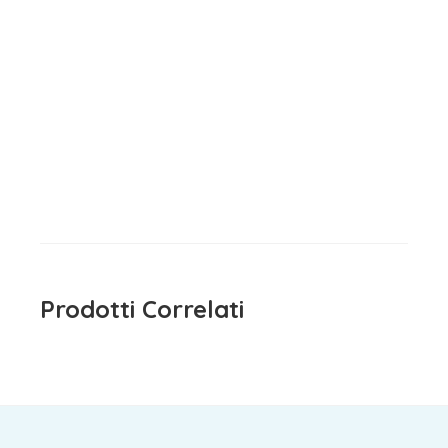
Completo Manica Lunga
Bianco e Rosa EMC
19,90
€
iva inclusa
Prodotti Correlati