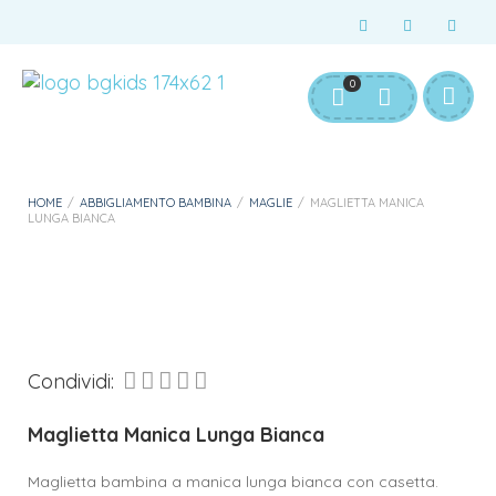
Servizio Clienti:
info@bgkids.it
+39 345 627 9165
0
Personalizza Gadget T-Shirt
Download APP B&G Kids
HOME
/
ABBIGLIAMENTO BAMBINA
/
MAGLIE
/
MAGLIETTA MANICA
LUNGA BIANCA
Condividi:
Maglietta Manica Lunga Bianca
Maglietta bambina a manica lunga bianca con casetta.