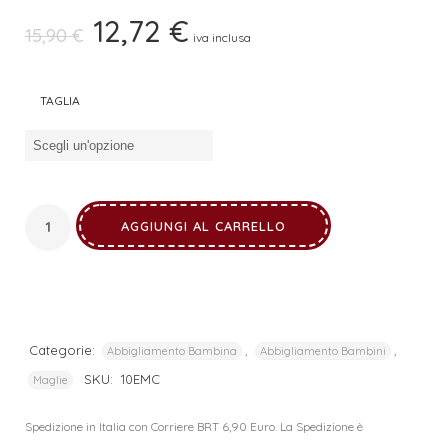
12,72
€
Il
Il
15,90
€
iva inclusa
prezzo
prezzo
originale
attuale
TAGLIA
era:
è:
15,90 €.
12,72 €.
AGGIUNGI AL CARRELLO
Categorie:
,
,
Abbigliamento Bambina
Abbigliamento Bambini
SKU:
10EMC
Maglie
Spedizione in Italia con Corriere BRT 6,90 Euro. La Spedizione è