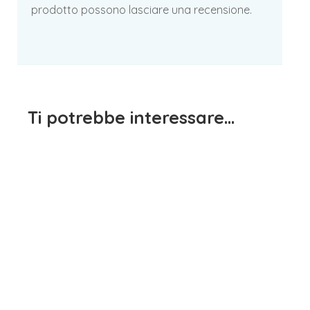
prodotto possono lasciare una recensione.
Ti potrebbe interessare…
Maglietta Manica Lunga
Bianco e Rosa EMC
Maglietta Manica Lunga
15,90
€
iva inclusa