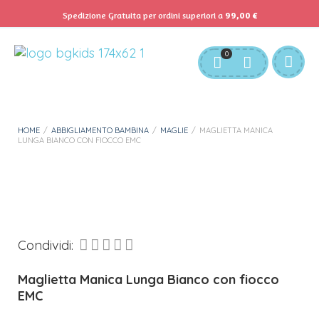
Spedizione Gratuita per ordini superiori a
99,00
€
Servizio Clienti:
info@bgkids.it
+39 345 627 9165
0
Personalizza Gadget T-Shirt
Download APP B&G Kids
HOME
/
ABBIGLIAMENTO BAMBINA
/
MAGLIE
/
MAGLIETTA MANICA
LUNGA BIANCO CON FIOCCO EMC
Condividi:
Maglietta Manica Lunga Bianco con fiocco
EMC