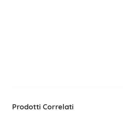
Maglietta Manica Lunga
Sarabanda
15,90
€
iva inclusa
Prodotti Correlati