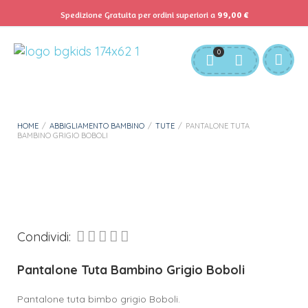
Spedizione Gratuita per ordini superiori a
99,00
€
Servizio Clienti:
info@bgkids.it
+39 345 627 9165
0
Personalizza Gadget T-Shirt
Download APP B&G Kids
HOME
/
ABBIGLIAMENTO BAMBINO
/
TUTE
/
PANTALONE TUTA
BAMBINO GRIGIO BOBOLI
Condividi:
Pantalone Tuta Bambino Grigio Boboli
Pantalone tuta bimbo grigio Boboli.