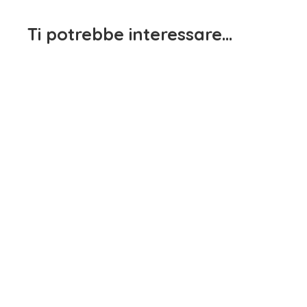
Ti potrebbe interessare…
Maglietta Manica Lunga
Maglietta Manica Lunga
Bambina Bianco Dodipetto
Bianca Sarabanda
15,90
€
15,90
€
iva inclusa
iva inclusa