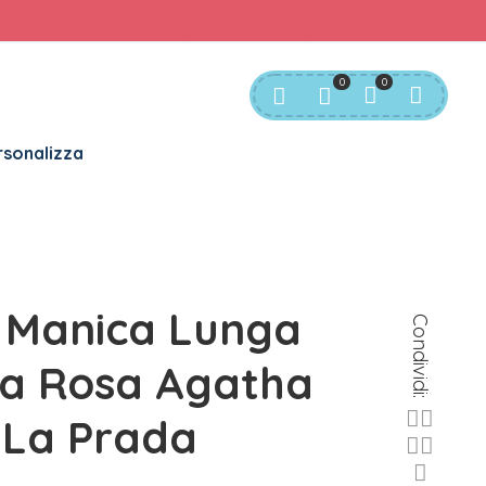
rvizio Clienti:
info@bgkids.it
+39 345 627 9165
0
0
sonalizza
 Manica Lunga
Condividi:
a Rosa Agatha
 La Prada