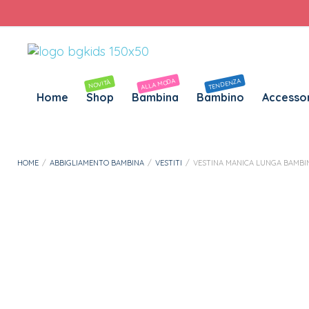
Personalizza Gadget T-Shirt
Download APP B&G Kids
ALLA MODA
TENDENZA
NOVITÀ
Home
Shop
Bambina
Bambino
Accessor
HOME
/
ABBIGLIAMENTO BAMBINA
/
VESTITI
/
VESTINA MANICA LUNGA BAMBIN