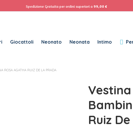
ACCEDI
Se
Spedizione Gratuita per ordini superiori a
99,00
€
Password dimenticata?
i
Giocattoli
Neonato
Neonata
Intimo
Per
RICHIESTO
NOME UTENTE
*
A ROSA AGATHA RUIZ DE LA PRADA
RICHIESTO
INDIRIZZO EMAIL
*
Vestina
RICHIESTO
PASSWORD
*
Bambin
Ruiz De
SUBSCRIBE TO OUR NEWSLETTER