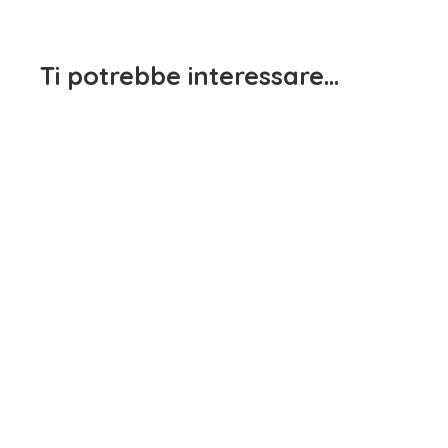
Ti potrebbe interessare…
Pantal
1
Pantalone Tuta Bambino Boboli
Jean
15,90
€
iva inclusa