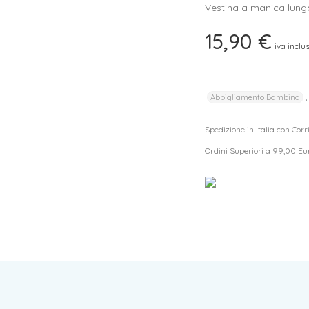
Vestina a manica lung
I tuoi dati personali verranno utilizzati per supportare la tua
esperienza su questo sito web, per gestire l'accesso al tuo
15,90
€
privacy policy
account e per altri scopi descritti nella nostra
.
iva inclu
REGISTRATI
Abbigliamento Bambina
Spedizione in Italia con Cor
Ordini Superiori a 99,00 Eu