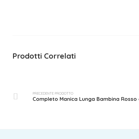
Pantalone Tuta Bambina Bianco
e Nero EMC
15,90
€
iva inclusa
Prodotti Correlati
PRECEDENTE PRODOTTO
Completo Manica Lunga Bambina Rosso 