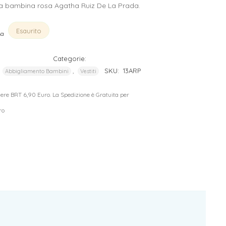
a bambina rosa Agatha Ruiz De La Prada.
Esaurito
sa
Categorie:
,
,
SKU:
13ARP
Abbigliamento Bambini
Vestiti
riere BRT 6,90 Euro. La Spedizione è Gratuita per
ro