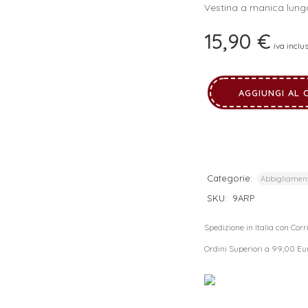
Vestina a manica lung
I tuoi dati personali verranno utilizzati per supportare la tua
esperienza su questo sito web, per gestire l'accesso al tuo
15,90
€
privacy policy
account e per altri scopi descritti nella nostra
.
iva inclu
REGISTRATI
AGGIUNGI AL 
Categorie:
Abbigliamen
SKU:
9ARP
Spedizione in Italia con Cor
Ordini Superiori a 99,00 Eu