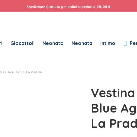
ACCEDI
Se
Spedizione Gratuita per ordini superiori a
99,00
€
Password dimenticata?
i
Giocattoli
Neonato
Neonata
Intimo
Per
RICHIESTO
NOME UTENTE
*
GATHA RUIZ DE LA PRADA
RICHIESTO
INDIRIZZO EMAIL
*
Vestina
RICHIESTO
PASSWORD
*
Blue Ag
La Pra
SUBSCRIBE TO OUR NEWSLETTER