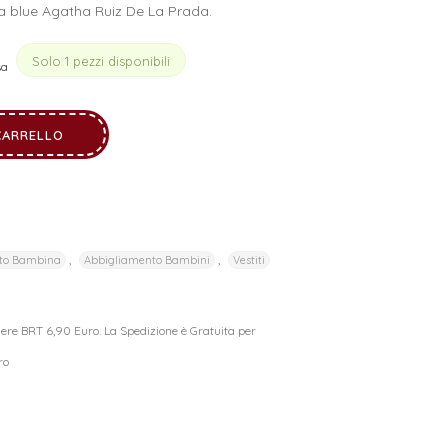
a blue Agatha Ruiz De La Prada.
Solo 1 pezzi disponibili
sa
CARRELLO
,
,
to Bambina
Abbigliamento Bambini
Vestiti
riere BRT 6,90 Euro. La Spedizione è Gratuita per
ro