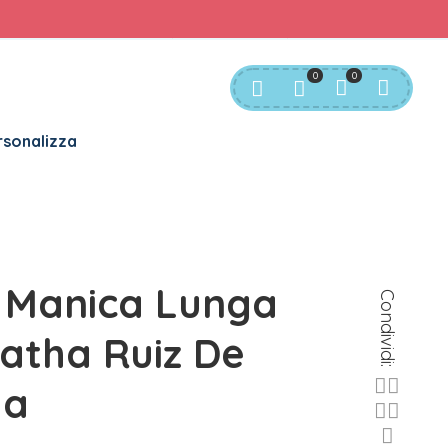
rvizio Clienti:
info@bgkids.it
+39 345 627 9165
0
0
sonalizza
 Manica Lunga
Condividi:
atha Ruiz De
da