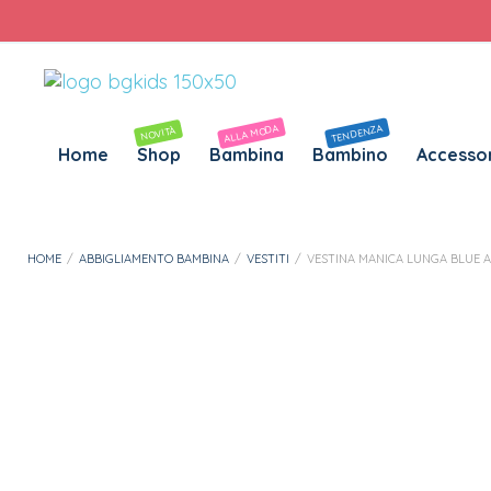
Personalizza Gadget T-Shirt
Download APP B&G Kids
ALLA MODA
TENDENZA
NOVITÀ
Home
Shop
Bambina
Bambino
Accessor
HOME
/
ABBIGLIAMENTO BAMBINA
/
VESTITI
/
VESTINA MANICA LUNGA BLUE A