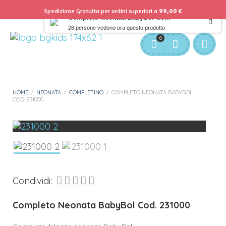
Spedizione Gratuita per ordini superiori a
99,00
€
Completo Neonata BabyBol Cod. 231000
28 persone vedono ora questo prodotto
Servizio Clienti:
info@bgkids.it
+39 345 627 9165
0
Personalizza Gadget T-Shirt
Download APP B&G Kids
HOME
/
NEONATA
/
COMPLETINO
/
COMPLETO NEONATA BABYBOL
COD. 231000
Condividi:
Completo Neonata BabyBol Cod. 231000