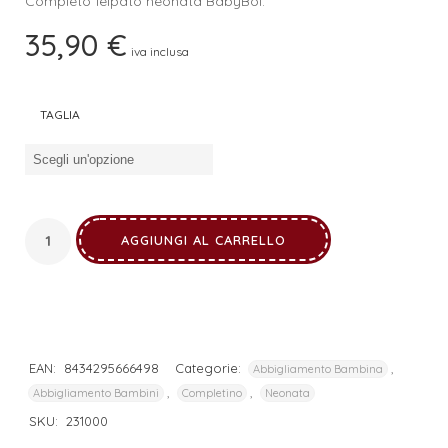
Completo felpato neonata BabyBol.
35,90
€
iva inclusa
TAGLIA
AGGIUNGI AL CARRELLO
EAN:
8434295666498
Categorie:
,
Abbigliamento Bambina
,
,
Abbigliamento Bambini
Completino
Neonata
SKU:
231000