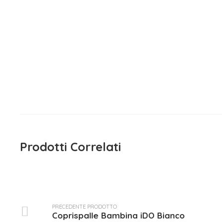
Maglietta
Maglietta Manica Lunga Bianco
15,90
e Rosa EMC
15,90
€
iva inclusa
Prodotti Correlati
PRECEDENTE PRODOTTO
Coprispalle Bambina iDO Bianco