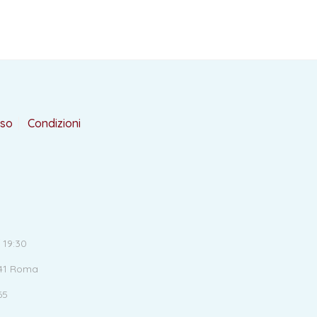
rso
Condizioni
 19:30
141 Roma
65