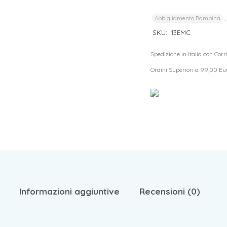
I tuoi dati personali verranno utilizzati per supportare la tua
Abbigliamento Bambina
esperienza su questo sito web, per gestire l'accesso al tuo
privacy policy
account e per altri scopi descritti nella nostra
.
SKU:
13EMC
Spedizione in Italia con Cor
REGISTRATI
Ordini Superiori a 99,00 Eu
Informazioni aggiuntive
Recensioni (0)