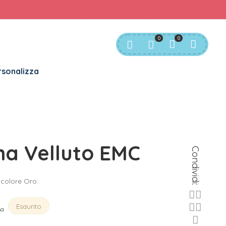
rvizio Clienti:
info@bgkids.it
+39 345 627 9165
0
0
sonalizza
na Velluto EMC
Condividi:
colore Oro.
Esaurito
sa