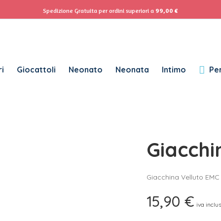
ACCEDI
Se
Spedizione Gratuita per ordini superiori a
99,00
€
Password dimenticata?
i
Giocattoli
Neonato
Neonata
Intimo
Per
RICHIESTO
NOME UTENTE
*
RICHIESTO
INDIRIZZO EMAIL
*
Giacchi
RICHIESTO
PASSWORD
*
Giacchina Velluto EMC 
15,90
€
iva inclu
SUBSCRIBE TO OUR NEWSLETTER