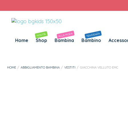
Personalizza Gadget T-Shirt
Download APP B&G Kids
ALLA MODA
TENDENZA
NOVITÀ
Home
Shop
Bambina
Bambino
Accessor
HOME
/
ABBIGLIAMENTO BAMBINA
/
VESTITI
/
GIACCHINA VELLUTO EMC