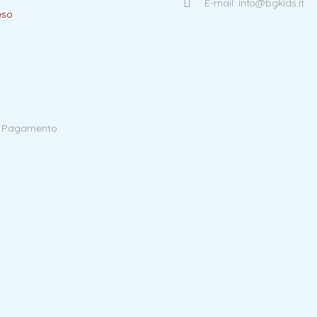
E-mail: info@bgkids.it
eso