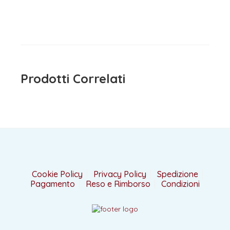
Il
Il
15,90
€
12,72
€
19,90
€
iva inclusa
iva inclusa
prezzo
prezzo
originale
attuale
era:
è:
15,90 €.
12,72 €.
Prodotti Correlati
Cookie Policy
Privacy Policy
Spedizione
Pagamento
Reso e Rimborso
Condizioni