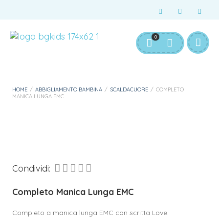
Servizio Clienti:
info@bgkids.it
+39 345 627 9165
0
Personalizza Gadget T-Shirt
Download APP B&G Kids
HOME
/
ABBIGLIAMENTO BAMBINA
/
SCALDACUORE
/
COMPLETO
MANICA LUNGA EMC
Condividi:
Completo Manica Lunga EMC
Completo a manica lunga EMC con scritta Love.