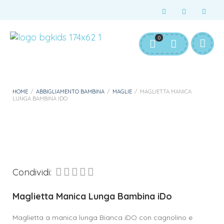
Servizio Clienti:
info@bgkids.it
+39 345 627 9165
0
Personalizza Gadget T-Shirt
Download APP B&G Kids
HOME
/
ABBIGLIAMENTO BAMBINA
/
MAGLIE
/
MAGLIETTA MANICA
LUNGA BAMBINA IDO
Condividi:
Maglietta Manica Lunga Bambina iDo
Maglietta a manica lunga Bianca iDO con cagnolino e