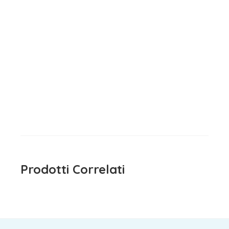
Maglietta Manica Lunga
Bianco IDO
Maglietta Manica Lunga
15,90
€
iva inclusa
Bianca Dimensione Danza
15,90
€
iva inclusa
Prodotti Correlati