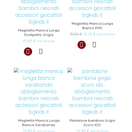
Maglietta Manica Lunga
Bianco EMC
Maglietta Manica Lunga
Il
Il
15,90
€
12,72
€
iva inclusa
Dodipetto Grigia
prezzo
prezzo
15,90
€
iva inclusa
originale
attuale
era:
è:
15,90 €.
12,72 €.
Maglietta Manica Lunga
Pantalone bambina Grigio
Bianca Sarabanda
Scuro IDO
15,90
€
15,90
€
iva inclusa
iva inclusa