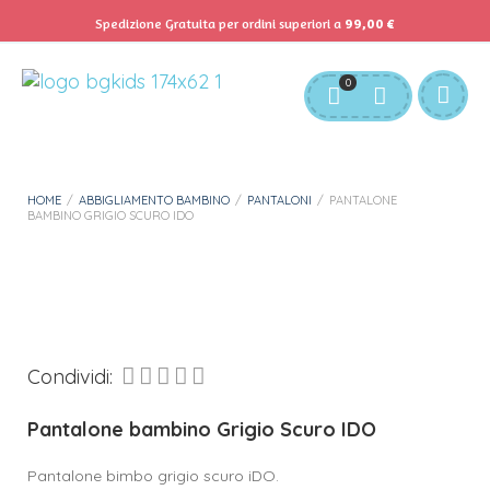
Spedizione Gratuita per ordini superiori a
99,00
€
Felicia ha acquistato
Servizio Clienti:
info@bgkids.it
+39 345 627 9165
Pantalone bambino Grigio Scuro IDO
0
Circa 7 ore fa
Personalizza Gadget T-Shirt
Download APP B&G Kids
HOME
/
ABBIGLIAMENTO BAMBINO
/
PANTALONI
/
PANTALONE
BAMBINO GRIGIO SCURO IDO
Condividi:
Pantalone bambino Grigio Scuro IDO
Pantalone bimbo grigio scuro iDO.