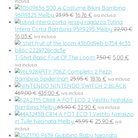
prezzo
prezzo
inclusa
originale
attuale
Costume Bikini Bambina
Il
Il
era:
è:
95R9325 Melby
23,95
€
16,76
€
iva inclusa
prezzo
prezzo
24,90 €.
17,43 €.
Tutina
originale
attuale
Il
Intera Corta Bambina 95P9295 Melby
22,90
€
Il
era:
è:
p
16,03
€
iva inclusa
prezzo
23,95 €.
16,76 €.
or
attuale
er
è:
Il
Il
22
T-Shirt Basic Fruit Of The Loom
7,50
€
5,00
€
16,03 €.
prezzo
pre
iva inclusa
originale
att
Completo 2 Pezzi
Il
Il
era:
è:
Bambino Spiderman
25,95
€
18,16
€
iva inclusa
prezzo
prezzo
7,50 €.
5,0
NINTENDO SWITCH 2 BLACK
Il
Il
originale
attuale
469,00
€
435,00
€
iva inclusa
prezzo
prezzo
era:
è:
Vestito Natalizio
originale
attuale
Il
25,95 €.
Il
18,16 €.
Bambina Melby
65,90
€
32,90
€
iva inclusa
era:
è:
prezzo
prezzo
Vestito Natalizio
469,00 €.
435,00 €.
originale
Il
attuale
Il
in Tulle Neonata Melby
45,95
€
25,90
€
iva
era:
prezzo
è:
prezzo
inclusa
65,90 €.
originale
32,90 €.
attuale
Giubbino Baby Neonato