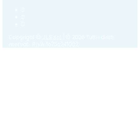
Copyright ©
JLS s.r.l.
| © 2026 Tutti i diritti
riservati. P.IVA 16756241002