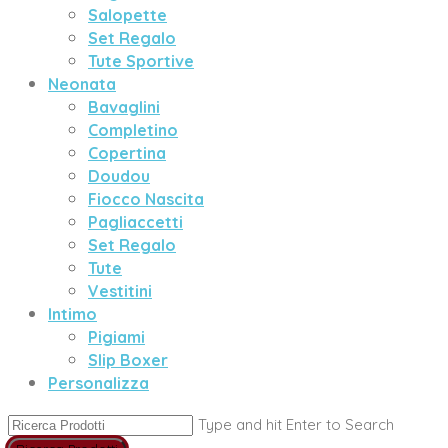
Salopette
Set Regalo
Tute Sportive
Neonata
Bavaglini
Completino
Copertina
Doudou
Fiocco Nascita
Pagliaccetti
Set Regalo
Tute
Vestitini
Intimo
Pigiami
Slip Boxer
Personalizza
Type and hit Enter to Search