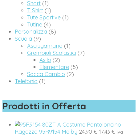
Short
(1)
T Shirt
(1)
Tute Sportive
(1)
Tutine
(4)
Personalizza
(8)
Scuola
(9)
Asciugamano
(1)
Grembiuli Scolastici
(7)
Asilo
(2)
Elementare
(5)
Sacca Cambio
(2)
Telefonia
(1)
Prodotti in Offerta
Costume Pantaloncino
Il
Il
Ragazzo 95R9154 Melby
24,90
€
17,43
€
iva