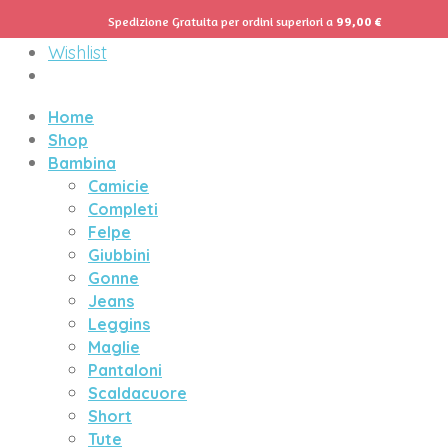
Spedizione Gratuita per ordini superiori a
99,00
€
Menu
Wishlist
Home
Shop
Bambina
Camicie
Completi
Felpe
Giubbini
Gonne
Jeans
Leggins
Maglie
Pantaloni
Scaldacuore
Short
Tute