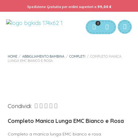
Spedizione Gratuita per ordini superiori a
99,00
€
Servizio Clienti:
info@bgkids.it
+39 345 627 9165
0
Personalizza Gadget T-Shirt
Download APP B&G Kids
HOME
/
ABBIGLIAMENTO BAMBINA
/
COMPLETI
/
COMPLETO MANICA
LUNGA EMC BIANCO E ROSA
Condividi:
Completo Manica Lunga EMC Bianco e Rosa
Completo a manica lunga EMC bianco e rosa.