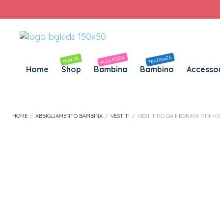
Personalizza Gadget T-Shirt
Download APP B&G Kids
ALLA MODA
TENDENZA
NOVITÀ
Home
Shop
Bambina
Bambino
Accessor
HOME
/
ABBIGLIAMENTO BAMBINA
/
VESTITI
/
VESTITINO DA NEONATA MINI KI