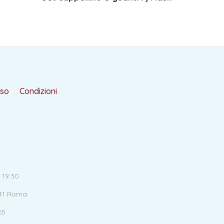
rso
Condizioni
 19:30
141 Roma
65