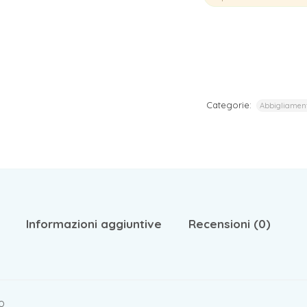
I tuoi dati personali verranno utilizzati per supportare la tua
esperienza su questo sito web, per gestire l'accesso al tuo
privacy policy
account e per altri scopi descritti nella nostra
.
REGISTRATI
Categorie:
Abbigliamen
Informazioni aggiuntive
Recensioni (0)
o