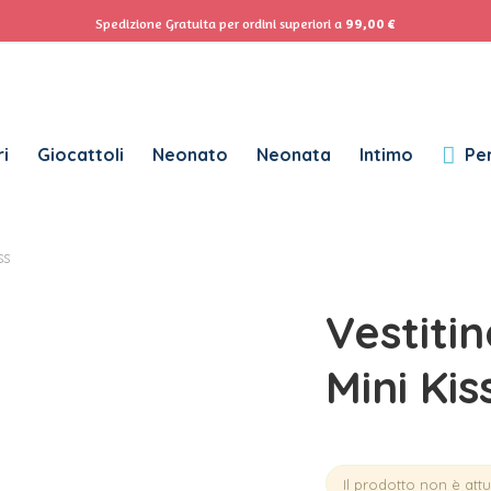
ACCEDI
Se
Spedizione Gratuita per ordini superiori a
99,00
€
Password dimenticata?
i
Giocattoli
Neonato
Neonata
Intimo
Per
RICHIESTO
NOME UTENTE
*
SS
RICHIESTO
INDIRIZZO EMAIL
*
Vestiti
RICHIESTO
PASSWORD
*
Mini Kis
SUBSCRIBE TO OUR NEWSLETTER
Il prodotto non è att