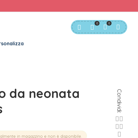
rvizio Clienti:
info@bgkids.it
+39 345 627 9165
0
0
sonalizza
no da neonata
Condividi:
s
ualmente in magazzino e non è disponibile.