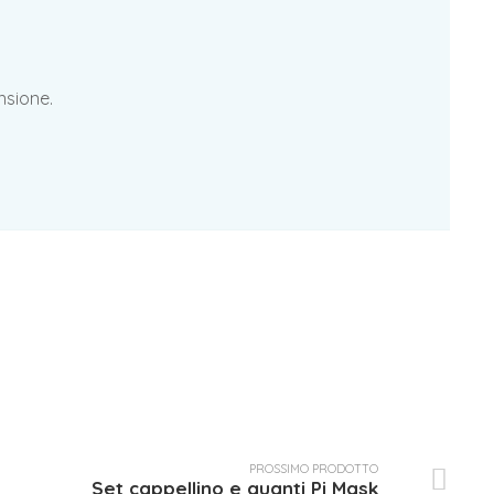
nsione.
PROSSIMO PRODOTTO
Set cappellino e guanti Pj Mask