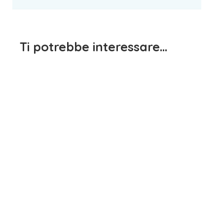
Ti potrebbe interessare…
Vestito Manica Lunga
Agatha Ruiz De La Prada
Maglietta Manica Lunga
15,90
€
iva inclusa
Lupetto Agatha Ruiz De La
Prada