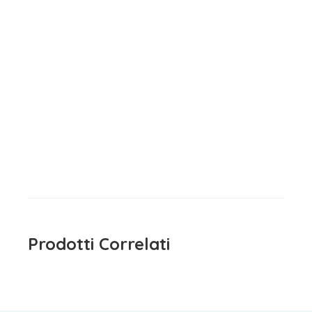
Maglietta Manica Lunga
Bambina Agatha Ruiz De La
Prada
13,90
€
iva inclusa
Prodotti Correlati