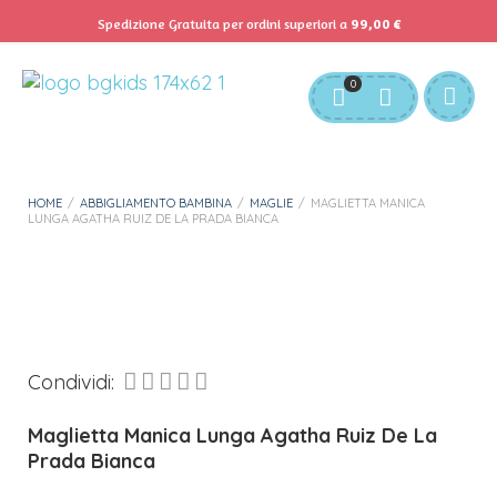
Spedizione Gratuita per ordini superiori a
99,00
€
Servizio Clienti:
info@bgkids.it
+39 345 627 9165
0
Personalizza Gadget T-Shirt
Download APP B&G Kids
HOME
/
ABBIGLIAMENTO BAMBINA
/
MAGLIE
/
MAGLIETTA MANICA
LUNGA AGATHA RUIZ DE LA PRADA BIANCA
Condividi:
Maglietta Manica Lunga Agatha Ruiz De La
Prada Bianca