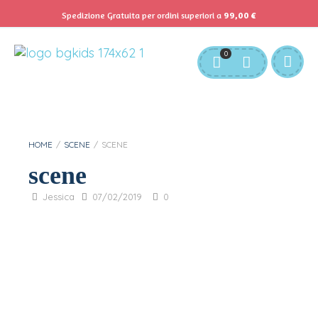
Spedizione Gratuita per ordini superiori a
99,00
€
Servizio Clienti:
info@bgkids.it
+39 345 627 9165
0
Personalizza Gadget T-Shirt
Download APP B&G Kids
HOME
/
SCENE
/
SCENE
scene
Jessica
07/02/2019
0