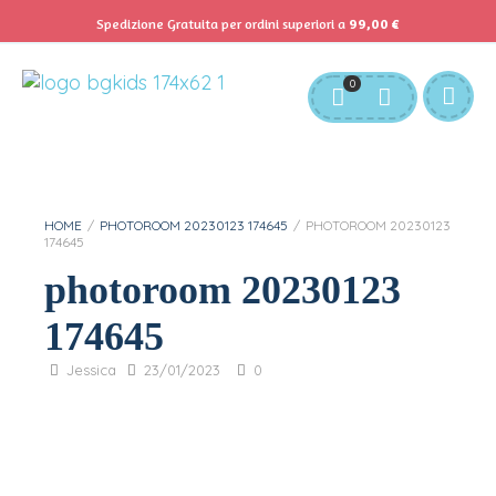
Spedizione Gratuita per ordini superiori a
99,00
€
Servizio Clienti:
info@bgkids.it
+39 345 627 9165
0
Personalizza Gadget T-Shirt
Download APP B&G Kids
HOME
/
PHOTOROOM 20230123 174645
/
PHOTOROOM 20230123
174645
photoroom 20230123
174645
Jessica
23/01/2023
0