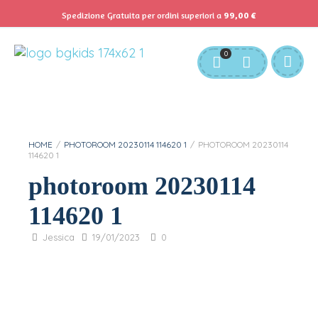
Spedizione Gratuita per ordini superiori a
99,00
€
Servizio Clienti:
info@bgkids.it
+39 345 627 9165
0
Personalizza Gadget T-Shirt
Download APP B&G Kids
HOME
/
PHOTOROOM 20230114 114620 1
/
PHOTOROOM 20230114
114620 1
photoroom 20230114
114620 1
Jessica
19/01/2023
0