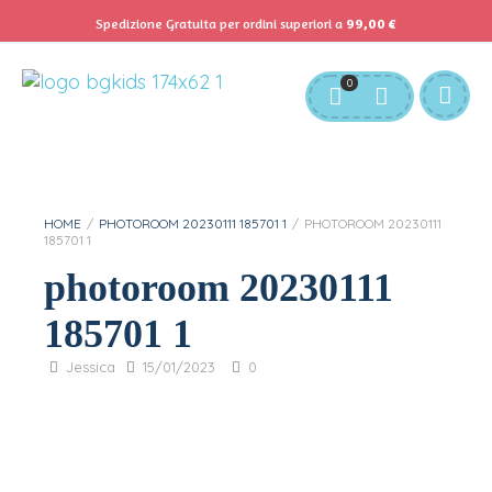
Spedizione Gratuita per ordini superiori a
99,00
€
Servizio Clienti:
info@bgkids.it
+39 345 627 9165
0
Personalizza Gadget T-Shirt
Download APP B&G Kids
HOME
/
PHOTOROOM 20230111 185701 1
/
PHOTOROOM 20230111
185701 1
photoroom 20230111
185701 1
Jessica
15/01/2023
0