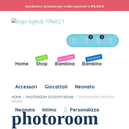
ACCEDI
Spedizione Gratuita per ordini superiori a
99,00
€
Servizio Clienti:
info@bgkids.it
+39 345 627 9165
Password dimenticata?
Personalizza Gadget T-Shirt
Download APP B&G Kids
0
0
RICHIESTO
NOME UTENTE
*
ALLA MODA
TENDENZA
NOVITÀ
Home
Shop
Bambina
Bambino
RICHIESTO
INDIRIZZO EMAIL
*
Accessori
Giocattoli
Neonato
RICHIESTO
PASSWORD
*
HOME
/
PHOTOROOM 20230111 185645
/
PHOTOROOM 20230111
185645
Neonata
Intimo
Personalizza
photoroom
SUBSCRIBE TO OUR NEWSLETTER