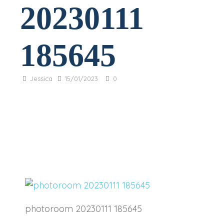
20230111
I tuoi dati personali verranno utilizzati per supportare la tua
esperienza su questo sito web, per gestire l'accesso al tuo
privacy policy
account e per altri scopi descritti nella nostra
.
185645
REGISTRATI
Jessica
15/01/2023
0
photoroom 20230111 185645