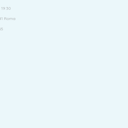
 19:30
141 Roma
65