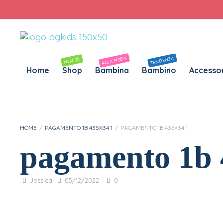
Personalizza Gadget T-Shirt
Download APP B&G Kids
ALLA MODA
TENDENZA
NOVITÀ
Home
Shop
Bambina
Bambino
Accessor
HOME
/
PAGAMENTO 1B 435X34 1
/
PAGAMENTO 1B 435×34 1
pagamento 1b 
Jessica
05/12/2022
0