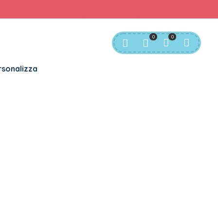
rvizio Clienti:
info@bgkids.it
+39 345 627 9165
0
0
sonalizza