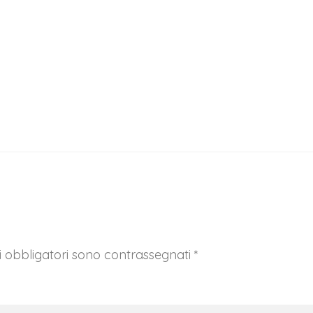
I tuoi dati personali verranno utilizzati per supportare la tua
esperienza su questo sito web, per gestire l'accesso al tuo
privacy policy
account e per altri scopi descritti nella nostra
.
REGISTRATI
 obbligatori sono contrassegnati
*