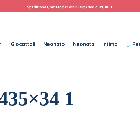
ACCEDI
Se
Spedizione Gratuita per ordini superiori a
99,00
€
Password dimenticata?
i
Giocattoli
Neonato
Neonata
Intimo
Per
RICHIESTO
NOME UTENTE
*
RICHIESTO
INDIRIZZO EMAIL
*
435×34 1
RICHIESTO
PASSWORD
*
SUBSCRIBE TO OUR NEWSLETTER