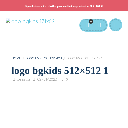
Spedizione Gratuita per ordini superiori a
99,00
€
Servizio Clienti:
info@bgkids.it
+39 345 627 9165
0
Personalizza Gadget T-Shirt
Download APP B&G Kids
HOME
/
LOGO BGKIDS 512X512 1
/
LOGO BGKIDS 512×512 1
logo bgkids 512×512 1
Jessica
02/01/2023
0