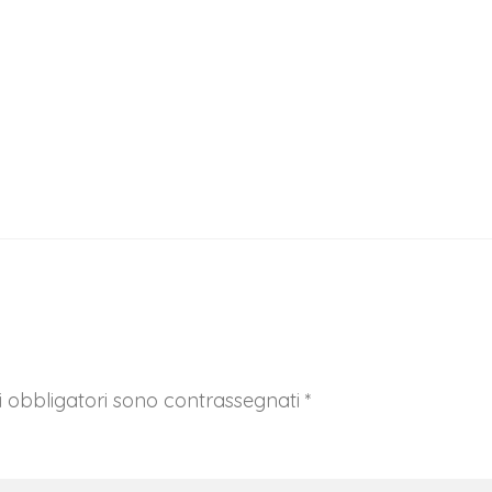
I tuoi dati personali verranno utilizzati per supportare la tua
esperienza su questo sito web, per gestire l'accesso al tuo
privacy policy
account e per altri scopi descritti nella nostra
.
REGISTRATI
 obbligatori sono contrassegnati
*