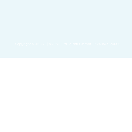
Copyright ©
| © 2026 Tutti i diritti riservati. P.IVA 16756241002
JLS s.r.l.