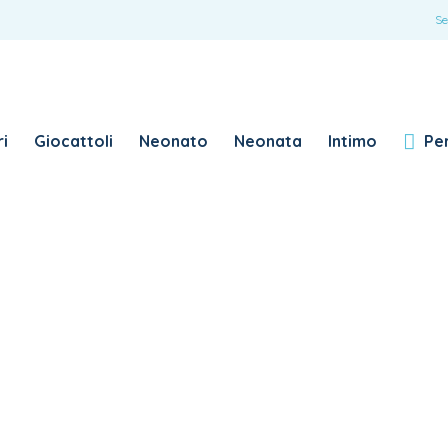
ACCEDI
Se
Password dimenticata?
i
Giocattoli
Neonato
Neonata
Intimo
Per
RICHIESTO
NOME UTENTE
*
RICHIESTO
INDIRIZZO EMAIL
*
RICHIESTO
PASSWORD
*
SUBSCRIBE TO OUR NEWSLETTER