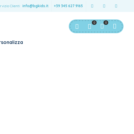
rvizio Clienti:
info@bgkids.it
+39 345 627 9165
0
0
sonalizza