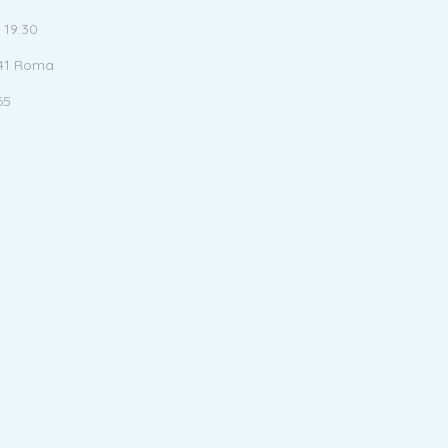
 19:30
141 Roma
65