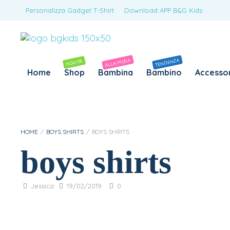
Personalizza Gadget T-Shirt
Download APP B&G Kids
ALLA MODA
TENDENZA
NOVITÀ
Home
Shop
Bambina
Bambino
Accessor
HOME
/
BOYS SHIRTS
/
BOYS SHIRTS
boys shirts
Jessica
19/02/2019
0