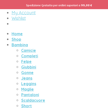
Spedizione Gratuita per ordini superiori a
99,00
€
Menu
My Account
Wishlist
Home
Shop
Bambina
Camicie
Completi
Felpe
Giubbini
Gonne
Jeans
Leggins
Maglie
Pantaloni
Scaldacuore
Short