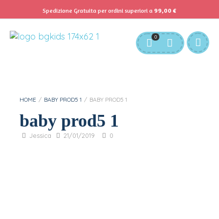
Spedizione Gratuita per ordini superiori a
99,00
€
Servizio Clienti:
info@bgkids.it
+39 345 627 9165
0
Personalizza Gadget T-Shirt
Download APP B&G Kids
HOME
/
BABY PROD5 1
/
BABY PROD5 1
baby prod5 1
Jessica
21/01/2019
0