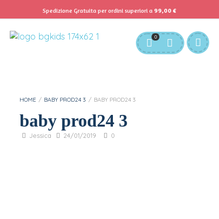
Spedizione Gratuita per ordini superiori a
99,00
€
Servizio Clienti:
info@bgkids.it
+39 345 627 9165
0
Personalizza Gadget T-Shirt
Download APP B&G Kids
HOME
/
BABY PROD24 3
/
BABY PROD24 3
baby prod24 3
Jessica
24/01/2019
0