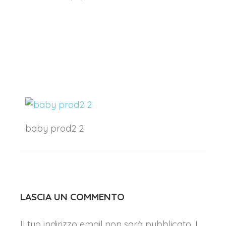
I tuoi dati personali verranno utilizzati per supportare la tua
esperienza su questo sito web, per gestire l'accesso al tuo
privacy policy
account e per altri scopi descritti nella nostra
.
REGISTRATI
baby prod2 2
LASCIA UN COMMENTO
Il tuo indirizzo email non sarà pubblicato.
I