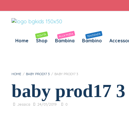
Personalizza Gadget T-Shirt
Download APP B&G Kids
ALLA MODA
TENDENZA
NOVITÀ
Home
Shop
Bambina
Bambino
Accessor
HOME
/
BABY PROD17 3
/
BABY PROD17 3
baby prod17 3
Jessica
24/01/2019
0