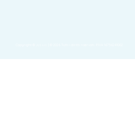
Copyright ©
| © 2026 Tutti i diritti riservati. P.IVA 16756241002
JLS s.r.l.