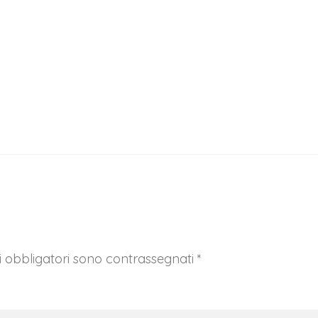
I tuoi dati personali verranno utilizzati per supportare la tua
esperienza su questo sito web, per gestire l'accesso al tuo
privacy policy
account e per altri scopi descritti nella nostra
.
REGISTRATI
 obbligatori sono contrassegnati
*