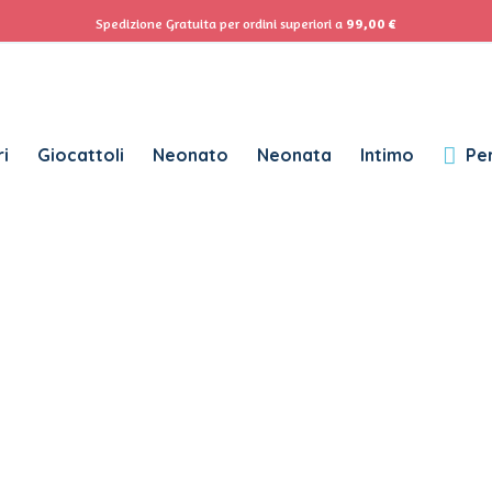
ACCEDI
Se
Spedizione Gratuita per ordini superiori a
99,00
€
Password dimenticata?
i
Giocattoli
Neonato
Neonata
Intimo
Per
RICHIESTO
NOME UTENTE
*
RICHIESTO
INDIRIZZO EMAIL
*
RICHIESTO
PASSWORD
*
SUBSCRIBE TO OUR NEWSLETTER