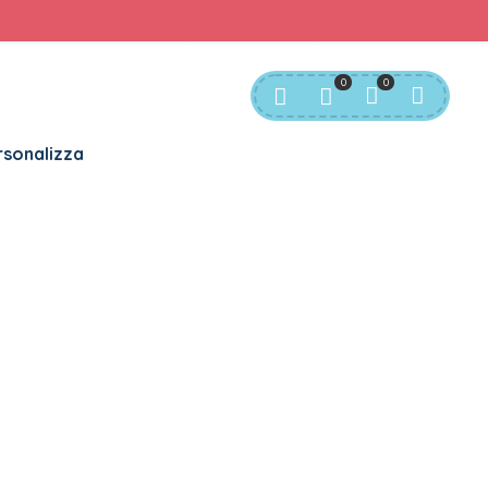
rvizio Clienti:
info@bgkids.it
+39 345 627 9165
0
0
sonalizza