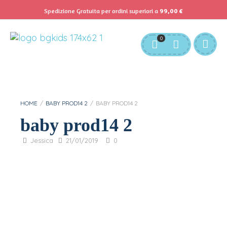
Spedizione Gratuita per ordini superiori a
99,00
€
Servizio Clienti:
info@bgkids.it
+39 345 627 9165
0
Personalizza Gadget T-Shirt
Download APP B&G Kids
HOME
/
BABY PROD14 2
/
BABY PROD14 2
baby prod14 2
Jessica
21/01/2019
0