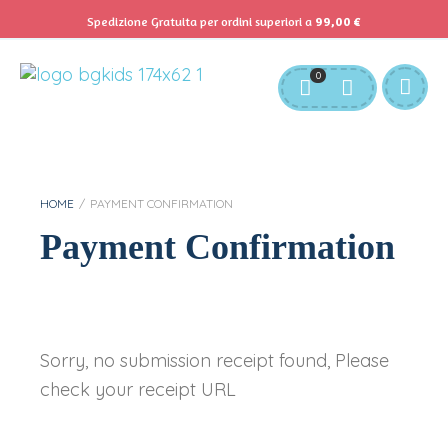
Spedizione Gratuita per ordini superiori a
99,00
€
Servizio Clienti:
info@bgkids.it
+39 345 627 9165
0
Personalizza Gadget T-Shirt
Download APP B&G Kids
HOME
/
PAYMENT CONFIRMATION
Payment Confirmation
Sorry, no submission receipt found, Please
check your receipt URL