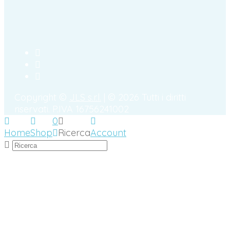
Copyright ©
JLS s.r.l.
| © 2026 Tutti i diritti
riservati. P.IVA 16756241002
0
Home
Shop
Ricerca
Account