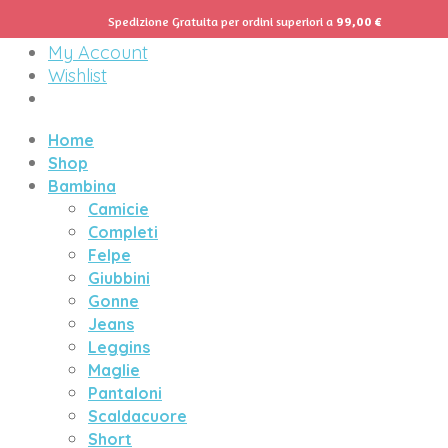
Spedizione Gratuita per ordini superiori a
99,00
€
Menu
My Account
Wishlist
Home
Shop
Bambina
Camicie
Completi
Felpe
Giubbini
Gonne
Jeans
Leggins
Maglie
Pantaloni
Scaldacuore
Short