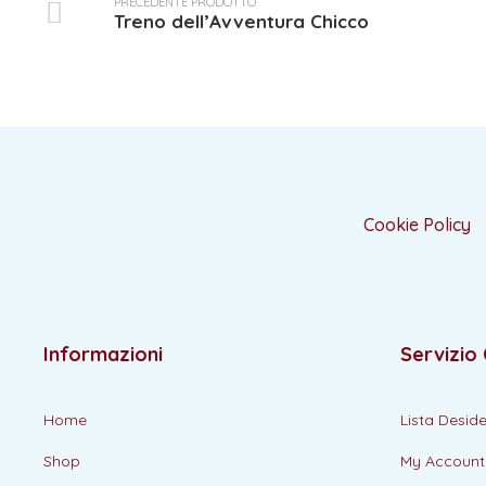
PRECEDENTE PRODOTTO
Treno dell’Avventura Chicco
Cookie Policy
Informazioni
Servizio 
Home
Lista Deside
Shop
My Account