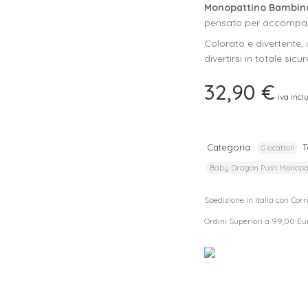
Monopattino Bambin
I tuoi dati personali verranno utilizzati per supportare la tua
pensato per accompagna
esperienza su questo sito web, per gestire l'accesso al tuo
privacy policy
account e per altri scopi descritti nella nostra
Colorato e divertente,
.
divertirsi in totale sicu
REGISTRATI
32,90
€
iva incl
Categoria:
T
Giocattoli
Baby Dragon Push Monopat
Spedizione in Italia con Cor
Ordini Superiori a 99,00 Eu