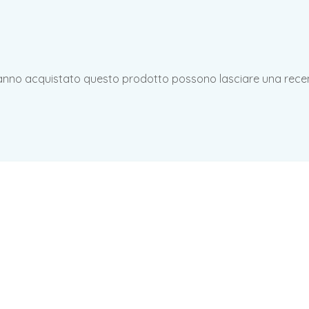
hanno acquistato questo prodotto possono lasciare una rece