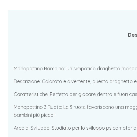
Des
Monopattino Bambino: Un simpatico draghetto monopatt
Descrizione: Colorato e divertente, questo draghetto è u
Caratteristiche: Perfetto per giocare dentro e fuori c
Monopattino 3 Ruote: Le 3 ruote favoriscono una maggio
bambini più piccoli
Aree di Sviluppo: Studiato per lo sviluppo psicomotorio,