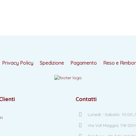
Privacy Policy
Spedizione
Pagamento
Reso e Rimbo
Clienti
Contatti
Lunedì - Sabato: 10:00 /
ri
Via Val Maggia, 118 00