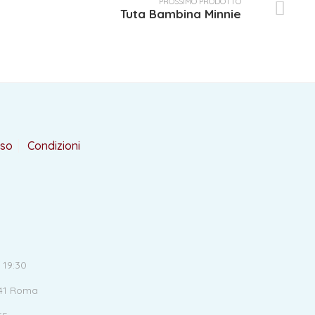
PROSSIMO PRODOTTO
Tuta Bambina Minnie
rso
Condizioni
 19:30
141 Roma