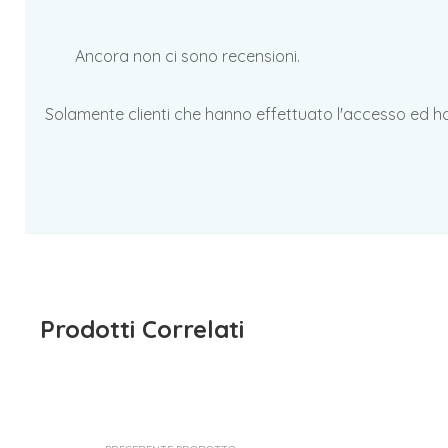
Ancora non ci sono recensioni.
Solamente clienti che hanno effettuato l'accesso ed 
Prodotti Correlati