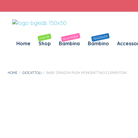
Personalizza Gadget T-Shirt
Download APP B&G Kids
ALLA MODA
TENDENZA
NOVITÀ
Home
Shop
Bambina
Bambino
Accessor
HOME
/
GIOCATTOLI
/
BABY DRAGON PUSH MONOPATTINO CLEMENTONI