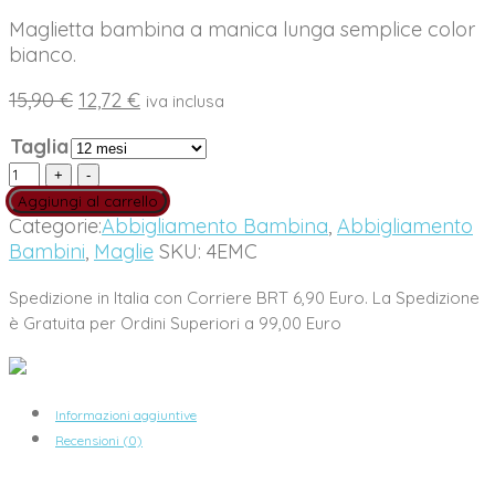
Maglietta bambina a manica lunga semplice color
bianco.
Il
Il
15,90
€
12,72
€
iva inclusa
prezzo
prezzo
Taglia
originale
attuale
Maglietta
era:
è:
Manica
15,90 €.
12,72 €.
Aggiungi al carrello
Lunga
Categorie:
Abbigliamento Bambina
,
Abbigliamento
Bianco
Bambini
,
Maglie
SKU:
4EMC
EMC
quantity
Spedizione in Italia con Corriere BRT 6,90 Euro. La Spedizione
è Gratuita per Ordini Superiori a 99,00 Euro
Informazioni aggiuntive
Recensioni (0)