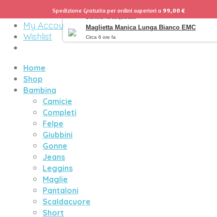
Spedizione Gratuita per ordini superiori a
99,00
€
Menu
Daniela ha acquistato
My Account
Maglietta Manica Lunga Bianco EMC
Wishlist
Circa 6 ore fa
Home
Shop
Bambina
Camicie
Completi
Felpe
Giubbini
Gonne
Jeans
Leggins
Maglie
Pantaloni
Scaldacuore
Short