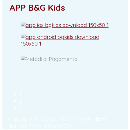
APP B&G Kids
Copyright ©
JLS s.r.l.
| © 2026 Tutti i diritti
riservati. P.IVA 16756241002